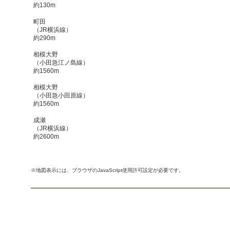
約130m
町田
（JR横浜線）
約290m
相模大野
（小田急江ノ島線）
約1560m
相模大野
（小田急小田原線）
約1560m
成瀬
（JR横浜線）
約2600m
※地図表示には、ブラウザのJavaScript使用許可設定が必要です。