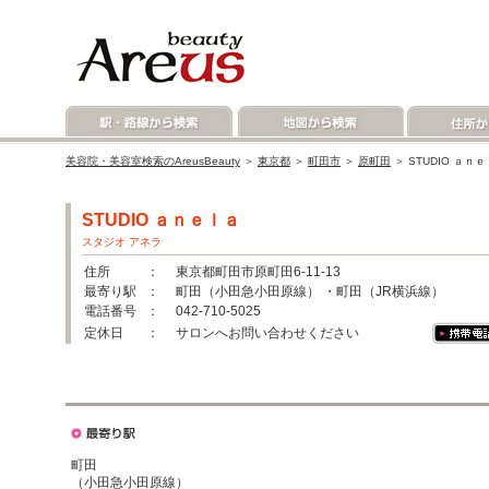
美容院・美容室検索のAreusBeauty
＞
東京都
＞
町田市
＞
原町田
＞ STUDIO ａ
STUDIO ａｎｅｌａ
スタジオ アネラ
住所
： 東京都町田市原町田6-11-13
最寄り駅
： 町田（小田急小田原線） ・町田（JR横浜線）
電話番号
： 042-710-5025
定休日
： サロンへお問い合わせください
町田
（小田急小田原線）