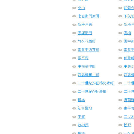
小山
胡録
七右衛門新田
下矢
新松戸東
新松
高塚新田
高柳
竹ケ花西町
田中
常盤平西窪町
常盤
殿平賀
仲井
中根長津町
中矢
西馬橋相川町
西馬
二十世紀が丘柿の木町
二十
二十世紀が丘萩町
二十
根本
野菊
初富飛地
東平
平賀
二ツ
牧の原
松戸
馬橋
三ケ