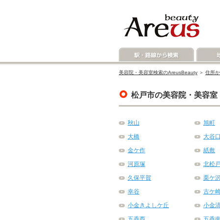
美容院・美容室検索のAreusBeauty
＞
住所か
松戸市の美容院・美容室
秋山
旭町
大橋
大谷
金ケ作
紙敷
河原塚
北松
久保平賀
栗ケ
幸谷
古ケ
小金きよしケ丘
小金
五香西
五香