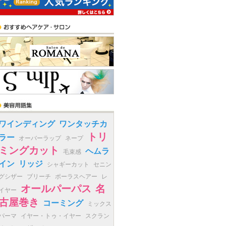
ワインディング
ワンタッチカ
トリ
ラー
オーバーラップ
ネープ
ミングカット
ヘムラ
毛束感
イン
リッジ
シャギーカット
セニン
グシザー
ブリーチ
ポーラスヘアー
レ
オールパーパス
名
イヤー
古屋巻き
コーミング
ミックス
パーマ
イヤー・トゥ・イヤー
スクラン