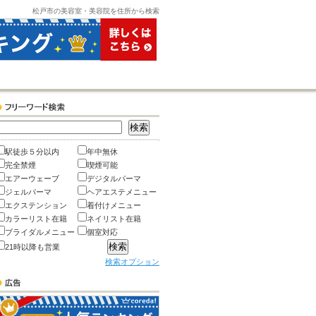
松戸市の美容室・美容院を住所から検索
駅徒歩５分以内
年中無休
完全禁煙
喫煙可能
エアーウェーブ
デジタルパーマ
ジェルパーマ
ヘアエステメニュー
エクステンション
着付けメニュー
カラーリスト在籍
ネイリスト在籍
ブライダルメニュー
個室対応
21時以降も営業
検索オプション