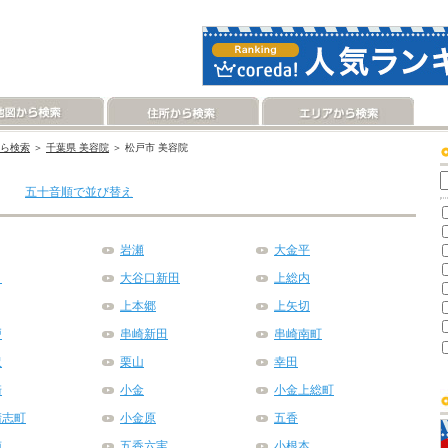
ら検索
＞
千葉県 美容院
＞ 松戸市 美容院
五十音順で並び替え
岩瀬
大金平
口
大谷口新田
上総内
上本郷
上矢切
戸
串崎新田
串崎南町
沢
栗山
幸田
崎
小金
小金上総町
清志町
小金原
五香
南
五香六実
小根本