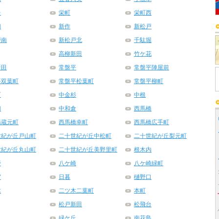
台
栄町
栄町西
切
新作
新松戸
戸南
新松戸北
千駄堀
高柳新田
竹ケ花
新田
常盤平
常盤平陣屋前
平双葉町
常盤平松葉町
常盤平柳町
町
中金杉
中根
切
中和倉
西馬橋
橋蔵元町
西馬橋幸町
西馬橋広手町
世紀が丘戸山町
二十世紀が丘中松町
二十世紀が丘梨元町
世紀が丘丸山町
二十世紀が丘美野里町
根木内
野
八ケ崎
八ケ崎緑町
賀
日暮
樋野口
木
二ツ木二葉町
本町
松戸新田
松飛台
月
緑ケ丘
南花島