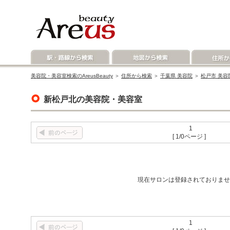
美容院・美容室検索のAreusBeauty
＞
住所から検索
＞
千葉県 美容院
＞
松戸市 美容
新松戸北の美容院・美容室
1
[ 1/0ページ ]
現在サロンは登録されておりませ
1