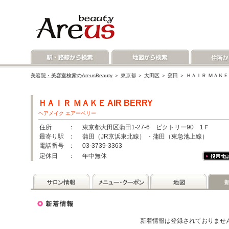
美容院・美容室検索のAreusBeauty
＞
東京都
＞
大田区
＞
蒲田
＞ ＨＡＩＲ ＭＡＫＥ 
ＨＡＩＲ ＭＡＫＥ AIR BERRY
ヘアメイク エアーベリー
住所
： 東京都大田区蒲田1-27-6 ビクトリー90 1Ｆ
最寄り駅
： 蒲田（JR京浜東北線） ・蒲田（東急池上線）
電話番号
： 03-3739-3363
定休日
： 年中無休
新着情報は登録されておりませ