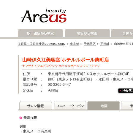
美容院・美容室検索のAreusBeauty
＞
東京都
＞
千代田区
＞
平河町
＞ 山崎伊久江美
山崎伊久江美容室 ホテルルポール麹町店
ヤマザキイクエビヨウシツ ホテルルポールコウジマチテン
住所
： 東京都千代田区平河町2-4-3 ホテルルポール麹町4F
最寄り駅
： 麹町（東京メトロ有楽町線） ・永田町（東京メトロ
電話番号
： 03-3265-6447
定休日
： 火曜日
麹町
（東京メトロ有楽町