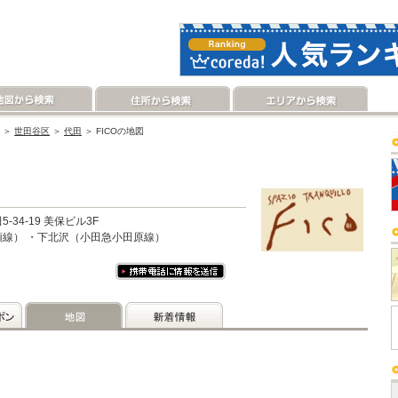
＞
世田谷区
＞
代田
＞ FICOの地図
34-19 美保ビル3F
線） ・下北沢（小田急小田原線）