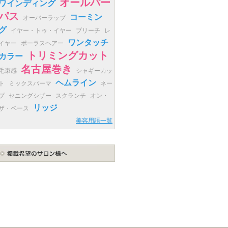
オールパー
ワインディング
パス
コーミン
オーバーラップ
グ
イヤー・トゥ・イヤー
ブリーチ
レ
ワンタッチ
イヤー
ポーラスヘアー
トリミングカット
カラー
名古屋巻き
毛束感
シャギーカッ
ヘムライン
ト
ミックスパーマ
ネー
プ
セニングシザー
スクランチ
オン・
リッジ
ザ・ベース
美容用語一覧