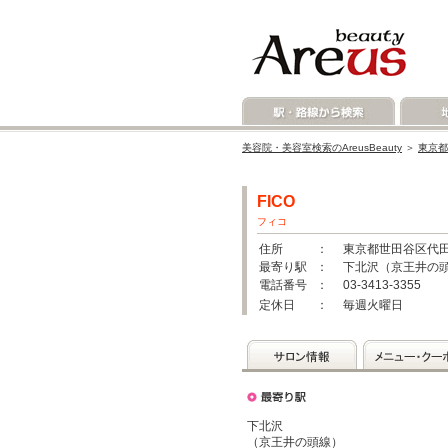
美容院・美容室検索のAreusBeauty
＞
東京都
FICO
フィコ
住所
： 東京都世田谷区代田5-
最寄り駅
： 下北沢（京王井の頭
電話番号
： 03-3413-3355
定休日
： 毎週火曜日
下北沢
（京王井の頭線）