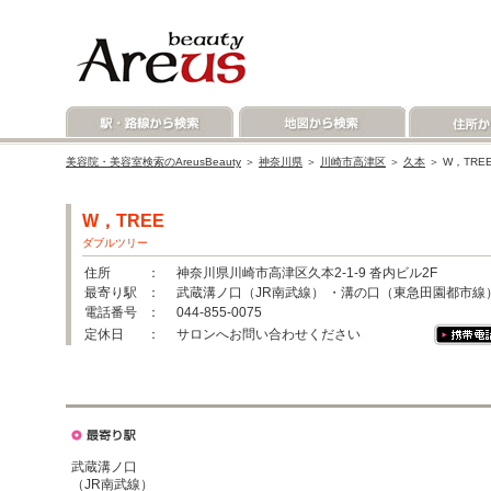
美容院・美容室検索のAreusBeauty
＞
神奈川県
＞
川崎市高津区
＞
久本
＞ W，TR
W，TREE
ダブルツリー
住所
： 神奈川県川崎市高津区久本2-1-9 沓内ビル2F
最寄り駅
： 武蔵溝ノ口（JR南武線） ・溝の口（東急田園都市線
電話番号
： 044-855-0075
定休日
： サロンへお問い合わせください
武蔵溝ノ口
（JR南武線）