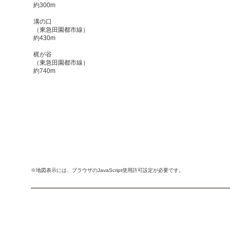
約300m
溝の口
（東急田園都市線）
約430m
梶が谷
（東急田園都市線）
約740m
※地図表示には、ブラウザのJavaScript使用許可設定が必要です。