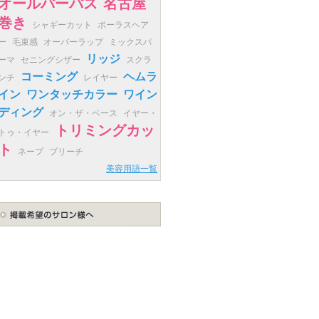
オールパーパス
名古屋
巻き
シャギーカット
ポーラスヘア
ー
毛束感
オーバーラップ
ミックスパ
リッジ
ーマ
セニングシザー
スクラ
コーミング
ヘムラ
ンチ
レイヤー
イン
ワンタッチカラー
ワイン
ディング
オン・ザ・ベース
イヤー・
トリミングカッ
トゥ・イヤー
ト
ネープ
ブリーチ
美容用語一覧