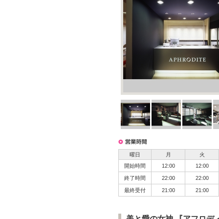
曜日
月
火
開始時間
12:00
12:00
終了時間
22:00
22:00
最終受付
21:00
21:00
美と愛の女神 『アフロデ