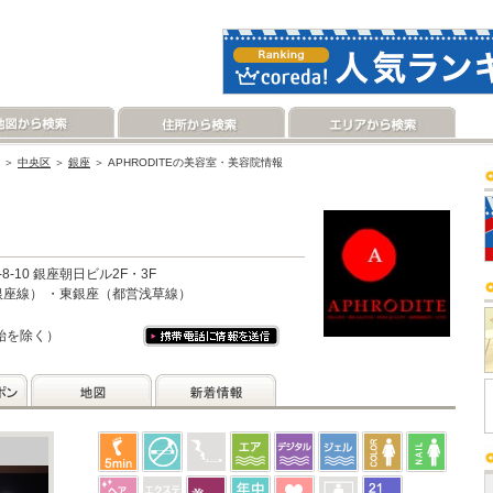
＞
中央区
＞
銀座
＞ APHRODITEの美容室・美容院情報
-10 銀座朝日ビル2F・3F
座線） ・東銀座（都営浅草線）
始を除く）