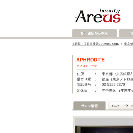
美容院・美容室検索のAreusBeauty
＞
東京都
APHRODITE
アフロディーテ
住所
： 東京都中央区銀座3-8
最寄り駅
： 銀座（東京メトロ銀
電話番号
： 03-5159-2370
定休日
： 年中無休 （年末年