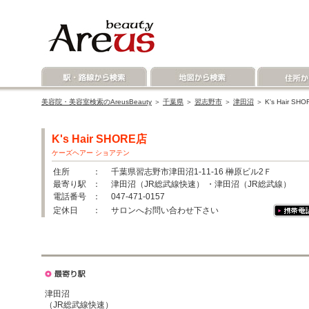
美容院・美容室検索のAreusBeauty
＞
千葉県
＞
習志野市
＞
津田沼
＞ K's Hair
K's Hair SHORE店
ケーズヘアー ショアテン
住所
： 千葉県習志野市津田沼1-11-16 榊原ビル2Ｆ
最寄り駅
： 津田沼（JR総武線快速） ・津田沼（JR総武線）
電話番号
： 047-471-0157
定休日
： サロンへお問い合わせ下さい
津田沼
（JR総武線快速）