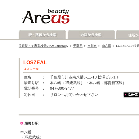
美容院・美容室検索のAreusBeauty
＞
千葉県
＞
市川市
＞
南八幡
＞ LOSZEALの
LOSZEAL
ロスジール
住所
： 千葉県市川市南八幡5-11-13 松澤ビル１Ｆ
最寄り駅
： 本八幡（JR総武線） ・本八幡（都営新宿線）
電話番号
： 047-300-9477
定休日
： サロンへお問い合わせ下さい
本八幡
（JR総武線）