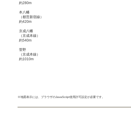
約280m
本八幡
（都営新宿線）
約420m
京成八幡
（京成本線）
約540m
菅野
（京成本線）
約1010m
※地図表示には、ブラウザのJavaScript使用許可設定が必要です。