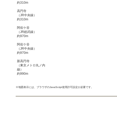
約310m
高円寺
（JR中央線）
約310m
阿佐ケ谷
（JR総武線）
約970m
阿佐ケ谷
（JR中央線）
約970m
新高円寺
（東京メトロ丸ノ内
線）
約990m
※地図表示には、ブラウザのJavaScript使用許可設定が必要です。