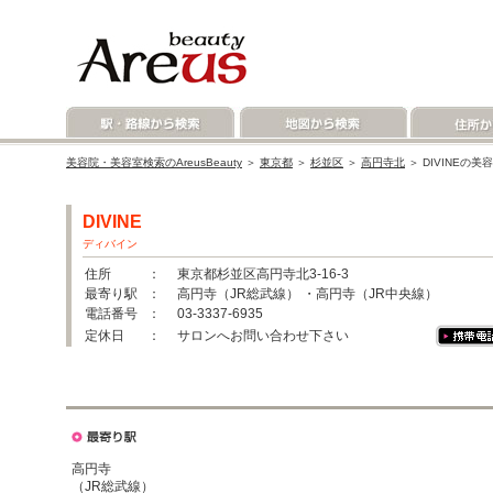
美容院・美容室検索のAreusBeauty
＞
東京都
＞
杉並区
＞
高円寺北
＞ DIVINEの
DIVINE
ディバイン
住所
： 東京都杉並区高円寺北3-16-3
最寄り駅
： 高円寺（JR総武線） ・高円寺（JR中央線）
電話番号
： 03-3337-6935
定休日
： サロンへお問い合わせ下さい
高円寺
（JR総武線）