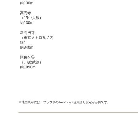
約130m
高円寺
（JR中央線）
約130m
新高円寺
（東京メトロ丸ノ内
線）
約840m
阿佐ケ谷
（JR総武線）
約1090m
※地図表示には、ブラウザのJavaScript使用許可設定が必要です。