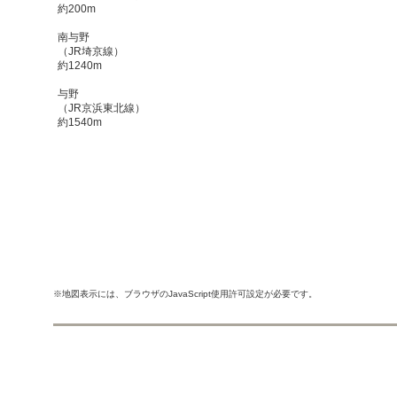
約200m
南与野
（JR埼京線）
約1240m
与野
（JR京浜東北線）
約1540m
※地図表示には、ブラウザのJavaScript使用許可設定が必要です。