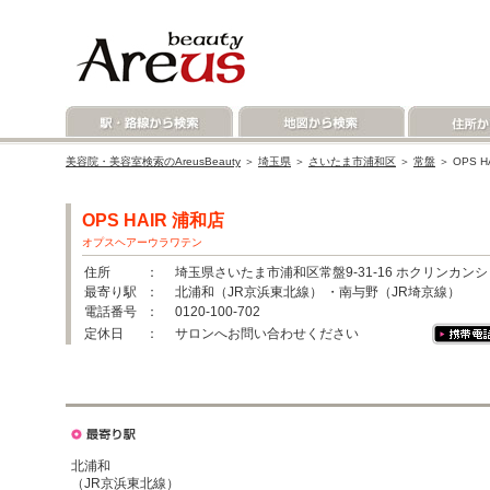
美容院・美容室検索のAreusBeauty
＞
埼玉県
＞
さいたま市浦和区
＞
常盤
＞ OPS 
OPS HAIR 浦和店
オプスヘアーウラワテン
住所
： 埼玉県さいたま市浦和区常盤9-31-16 ホクリンカンシ
最寄り駅
： 北浦和（JR京浜東北線） ・南与野（JR埼京線）
電話番号
： 0120-100-702
定休日
： サロンへお問い合わせください
北浦和
（JR京浜東北線）