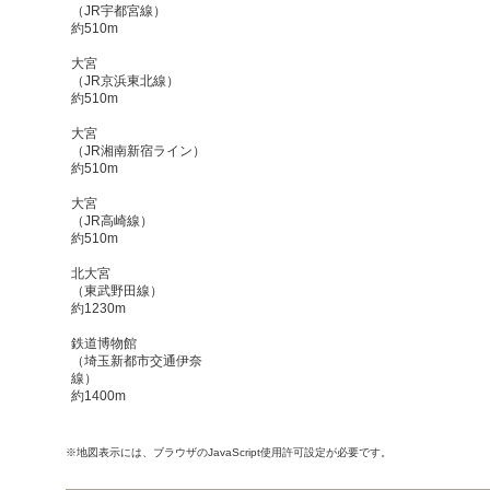
（JR宇都宮線）
約510m
大宮
（JR京浜東北線）
約510m
大宮
（JR湘南新宿ライン）
約510m
大宮
（JR高崎線）
約510m
北大宮
（東武野田線）
約1230m
鉄道博物館
（埼玉新都市交通伊奈
線）
約1400m
※地図表示には、ブラウザのJavaScript使用許可設定が必要です。