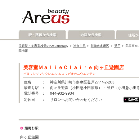
美容院・美容室検索のAreusBeauty
＞
神奈川県
＞
川崎市多摩区
＞
登戸
＞ 美容室Ｍ
院情報
美容室ＭａｌｉｅＣｌａｉｒｅ 向ヶ丘遊園店
ビヨウシツマリクレエル ムコウガオカユウエンテン
住所
： 神奈川県川崎市多摩区登戸2777-2-203
最寄り駅
： 向ヶ丘遊園（小田急小田原線） ・登戸（小田急小田
電話番号
： 044-932-9934
定休日
： サロンへお問い合わせください
向ヶ丘遊園