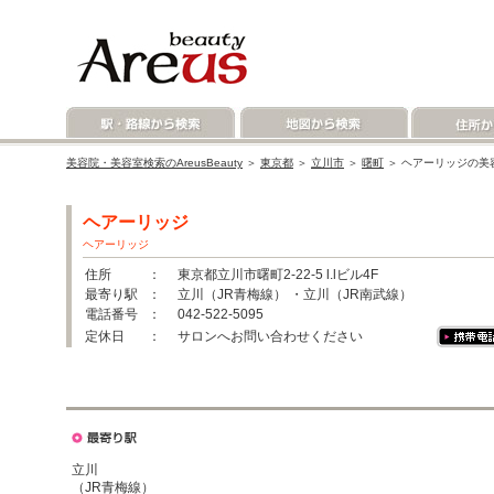
美容院・美容室検索のAreusBeauty
＞
東京都
＞
立川市
＞
曙町
＞ ヘアーリッジの美
ヘアーリッジ
ヘアーリッジ
住所
： 東京都立川市曙町2-22-5 l.lビル4F
最寄り駅
： 立川（JR青梅線） ・立川（JR南武線）
電話番号
： 042-522-5095
定休日
： サロンへお問い合わせください
立川
（JR青梅線）