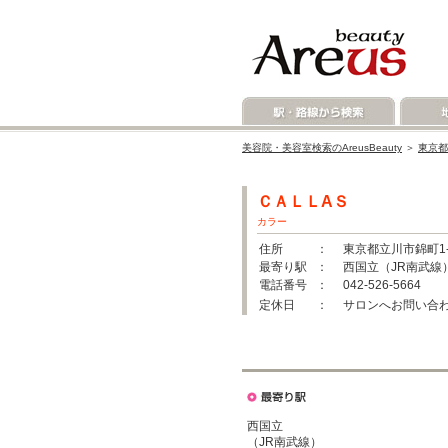
美容院・美容室検索のAreusBeauty
＞
東京都
ＣＡＬＬAＳ
カラー
住所
： 東京都立川市錦町1-
最寄り駅
： 西国立（JR南武線）
電話番号
： 042-526-5664
定休日
： サロンへお問い合
西国立
（JR南武線）