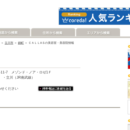
＞
立川市
＞
錦町
＞ ＣＡＬＬAＳの美容室・美容院情報
11-7 メゾンド・ノア・ロゼ1Ｆ
 ・立川（JR南武線）
わせください