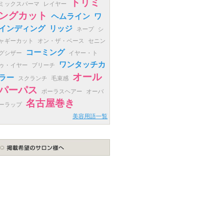
トリミ
ミックスパーマ
レイヤー
ングカット
ヘムライン
ワ
インディング
リッジ
ネープ
シ
ャギーカット
オン・ザ・ベース
セニン
コーミング
グシザー
イヤー・ト
ワンタッチカ
ゥ・イヤー
ブリーチ
オール
ラー
スクランチ
毛束感
パーパス
ポーラスヘアー
オーバ
名古屋巻き
ーラップ
美容用語一覧