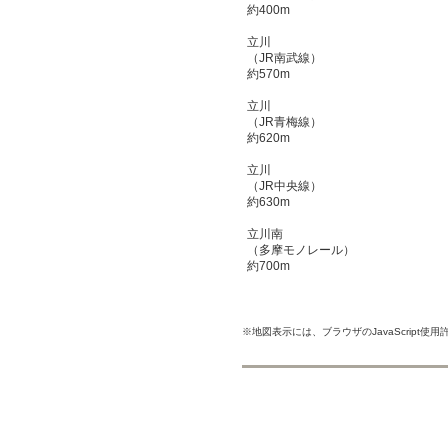
約400m
立川
（JR南武線）
約570m
立川
（JR青梅線）
約620m
立川
（JR中央線）
約630m
立川南
（多摩モノレール）
約700m
※地図表示には、ブラウザのJavaScript使