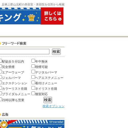
足柄上郡山北町の美容室・美容院を住所から検索
駅徒歩５分以内
年中無休
完全禁煙
喫煙可能
エアーウェーブ
デジタルパーマ
ジェルパーマ
ヘアエステメニュー
エクステンション
着付けメニュー
カラーリスト在籍
ネイリスト在籍
ブライダルメニュー
個室対応
21時以降も営業
検索オプション