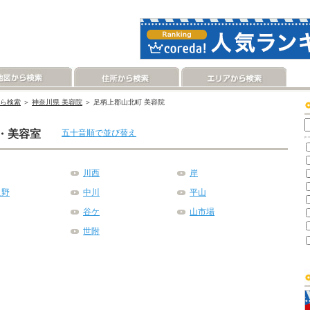
ら検索
＞
神奈川県 美容院
＞ 足柄上郡山北町 美容院
・美容室
五十音順で並び替え
川西
岸
良野
中川
平山
谷ケ
山市場
世附