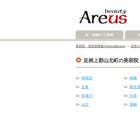
美容院・美容室検索のAreusBeauty
＞
住所か
足柄上郡山北町の美容院
神尾田
神縄
玄倉
都夫
皆瀬川
向原
山北
湯触