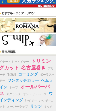
トリミン
イヤー・トゥ・イヤー
グカット
名古屋巻き
ブリ
コーミング
ーチ
毛束感
ポーラスヘ
ワンタッチカラー
ヘムラ
アー
オールパーパ
イン
ネープ
ス
ワ
スクランチ
オン・ザ・ベース
インディング
レイヤー
シャギーカ
リッジ
ット
オーバーラップ
ミック