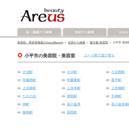
美容院・美容室検索のAreusBeauty
＞
住所から検索
＞
東京都 美容院
＞ 小平市 美容
小平市の美容院・美容室
コード順で並び替え
大沼町
小川町
小川西町
学園西町
学園東町
喜平町
上水新町
上水本町
上水南町
たかの台
津田町
天神町
仲町
花小金井
花小金井南
御幸町
回田町