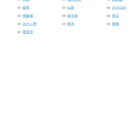
細草
仏島
みずほ台
南飯塚
南今泉
南玉
みやこ野
餅木
柳橋
養安寺