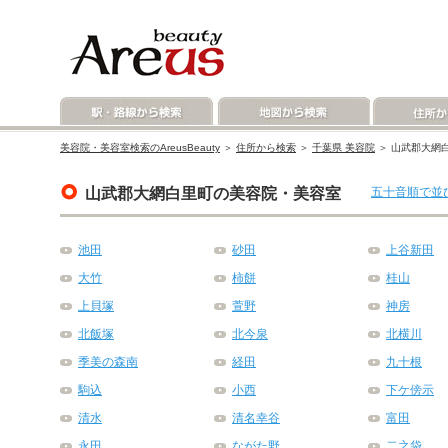
美容院・美容室検索のAreusBeauty
＞
住所から検索
＞
千葉県 美容院
＞ 山武郡大網
山武郡大網白里町の美容院・美容室
五十音順で並
池田
砂田
上谷新田
大竹
柿餅
桂山
上貝塚
萱野
神房
北飯塚
北今泉
北横川
季美の森南
経田
九十根
駒込
小西
下ケ傍示
清水
清名幸谷
富田
永田
ながた野
二之袋