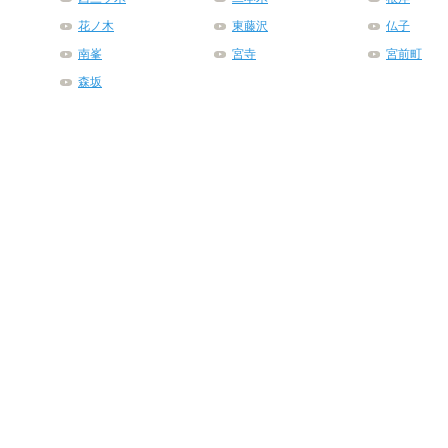
花ノ木
東藤沢
仏子
南峯
宮寺
宮前町
森坂