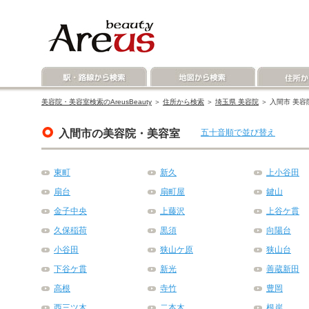
美容院・美容室検索のAreusBeauty
＞
住所から検索
＞
埼玉県 美容院
＞ 入間市 美容
入間市の美容院・美容室
五十音順で並び替え
東町
新久
上小谷田
扇台
扇町屋
鍵山
金子中央
上藤沢
上谷ケ貫
久保稲荷
黒須
向陽台
小谷田
狭山ケ原
狭山台
下谷ケ貫
新光
善蔵新田
高根
寺竹
豊岡
西三ツ木
二本木
根岸