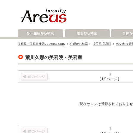
美容院・美容室検索のAreusBeauty
＞
住所から検索
＞
埼玉県 美容院
＞
秩父市 美容
荒川久那の美容院・美容室
1
[ 1/0ページ ]
現在サロンは登録されておりませ
1