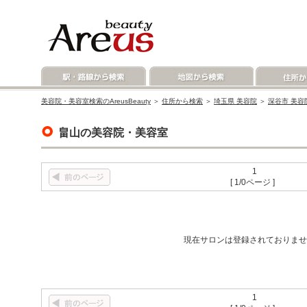
美容院・美容室検索のAreusBeauty
＞
住所から検索
＞
埼玉県 美容院
＞
深谷市 美容
畠山の美容院・美容室
1
[ 1/0ページ ]
現在サロンは登録されておりませ
1