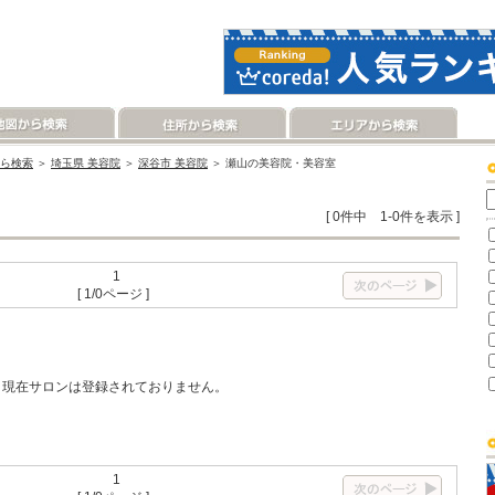
ら検索
＞
埼玉県 美容院
＞
深谷市 美容院
＞ 瀬山の美容院・美容室
[ 0件中 1-0件を表示 ]
1
[ 1/0ページ ]
現在サロンは登録されておりません。
1