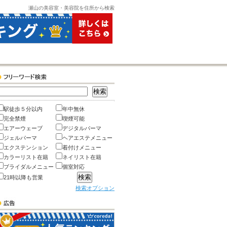
瀬山の美容室・美容院を住所から検索
駅徒歩５分以内
年中無休
完全禁煙
喫煙可能
エアーウェーブ
デジタルパーマ
ジェルパーマ
ヘアエステメニュー
エクステンション
着付けメニュー
カラーリスト在籍
ネイリスト在籍
ブライダルメニュー
個室対応
21時以降も営業
検索オプション