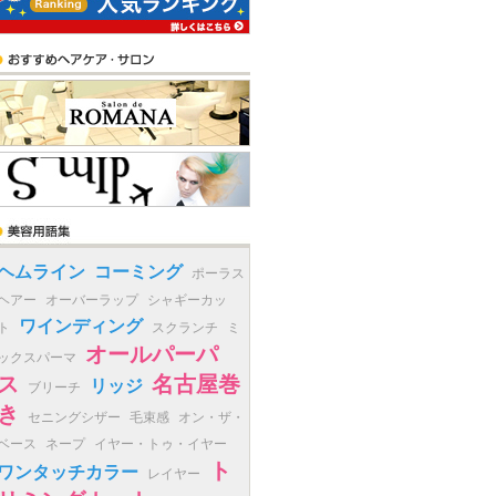
ヘムライン
コーミング
ポーラス
ヘアー
オーバーラップ
シャギーカッ
ワインディング
ト
スクランチ
ミ
オールパーパ
ックスパーマ
ス
名古屋巻
リッジ
ブリーチ
き
セニングシザー
毛束感
オン・ザ・
ベース
ネープ
イヤー・トゥ・イヤー
ト
ワンタッチカラー
レイヤー