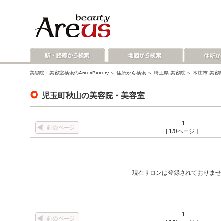
美容院・美容室検索のAreusBeauty
＞
住所から検索
＞
埼玉県 美容院
＞
本庄市 美容
児玉町秋山の美容院・美容室
1
[ 1/0ページ ]
現在サロンは登録されておりませ
1