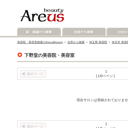
美容院・美容室検索のAreusBeauty
＞
住所から検索
＞
埼玉県 美容院
＞
本庄市 美容
下野堂の美容院・美容室
1
[ 1/0ページ ]
現在サロンは登録されておりませ
1