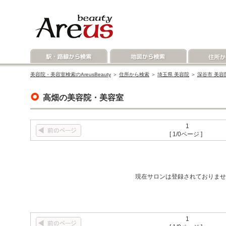
美容院・美容室検索のAreusBeauty
＞
住所から検索
＞
埼玉県 美容院
＞
深谷市 美容
高畑の美容院・美容室
1
[ 1/0ページ ]
現在サロンは登録されておりませ
1