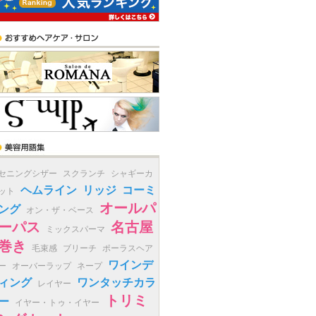
セニングシザー
スクランチ
シャギーカ
ヘムライン
リッジ
コーミ
ット
オールパ
ング
オン・ザ・ベース
ーパス
名古屋
ミックスパーマ
巻き
毛束感
ブリーチ
ポーラスヘア
ワインデ
ー
オーバーラップ
ネープ
ィング
ワンタッチカラ
レイヤー
トリミ
ー
イヤー・トゥ・イヤー