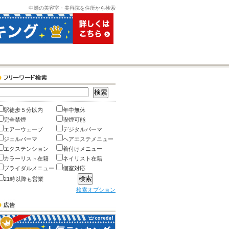
中瀬の美容室・美容院を住所から検索
駅徒歩５分以内
年中無休
完全禁煙
喫煙可能
エアーウェーブ
デジタルパーマ
ジェルパーマ
ヘアエステメニュー
エクステンション
着付けメニュー
カラーリスト在籍
ネイリスト在籍
ブライダルメニュー
個室対応
21時以降も営業
検索オプション