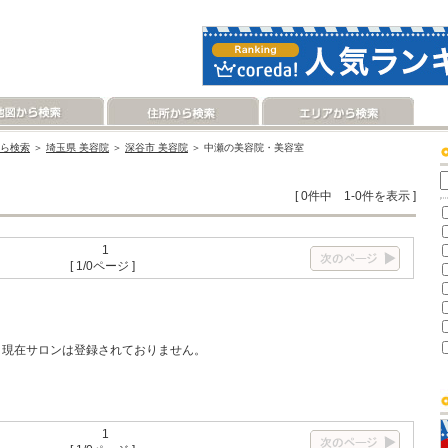
ら検索
＞
埼玉県 美容院
＞
深谷市 美容院
＞ 中瀬の美容院・美容室
[ 0件中 1-0件を表示 ]
1
[ 1/0ページ ]
現在サロンは登録されておりません。
1