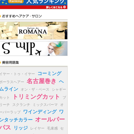
コーミング
イヤー・トゥ・イヤー
名古屋巻き
ヘ
ポーラスヘアー
ムライン
オン・ザ・ベース
シャギー
トリミングカット
カット
ブ
リーチ
スクランチ
ミックスパーマ
オ
ワインディング
ワ
ーバーラップ
オールパー
ンタッチカラー
パス
リッジ
レイヤー
毛束感
セ