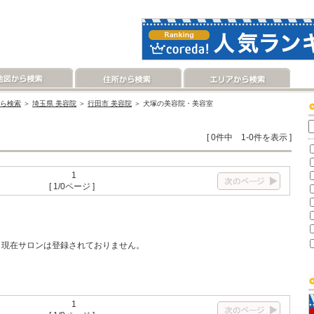
ら検索
＞
埼玉県 美容院
＞
行田市 美容院
＞ 犬塚の美容院・美容室
[ 0件中 1-0件を表示 ]
1
[ 1/0ページ ]
現在サロンは登録されておりません。
1