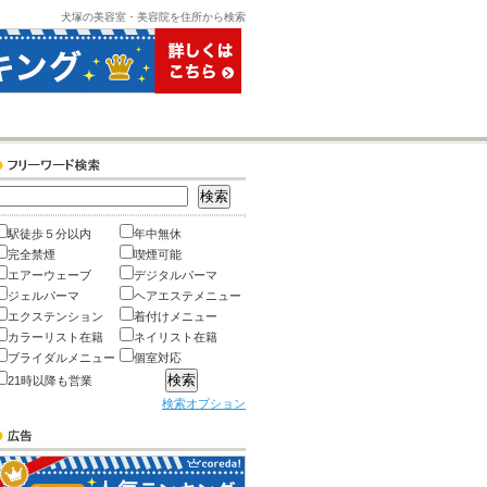
犬塚の美容室・美容院を住所から検索
駅徒歩５分以内
年中無休
完全禁煙
喫煙可能
エアーウェーブ
デジタルパーマ
ジェルパーマ
ヘアエステメニュー
エクステンション
着付けメニュー
カラーリスト在籍
ネイリスト在籍
ブライダルメニュー
個室対応
21時以降も営業
検索オプション