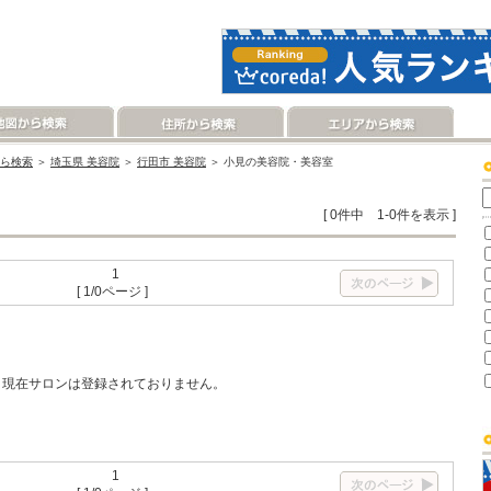
ら検索
＞
埼玉県 美容院
＞
行田市 美容院
＞ 小見の美容院・美容室
[ 0件中 1-0件を表示 ]
1
[ 1/0ページ ]
現在サロンは登録されておりません。
1