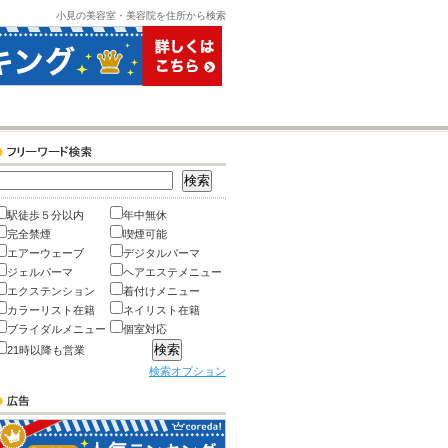
小見の美容室・美容院を住所から検索
駅徒歩５分以内
年中無休
完全禁煙
喫煙可能
エアーウェーブ
デジタルパーマ
ジェルパーマ
ヘアエステメニュー
エクステンション
着付けメニュー
カラーリスト在籍
ネイリスト在籍
ブライダルメニュー
個室対応
21時以降も営業
検索オプション