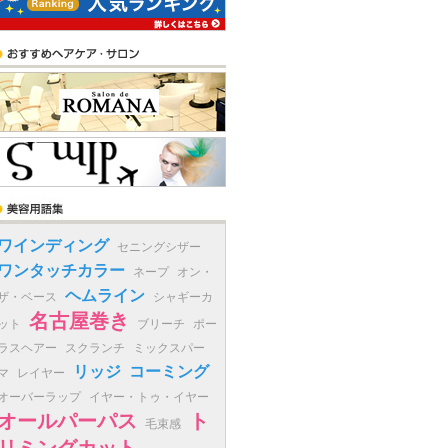
ワインディング
セニングシザー
ワンタッチカラー
ネープ
オン・
ヘムライン
ザ・ベース
シャギーカ
名古屋巻き
ット
ブリーチ
ポー
ラスヘアー
スクランチ
ミックスパー
リッジ
コーミング
マ
レイヤー
オーバーラップ
イヤー・トゥ・イヤー
オールパーパス
ト
毛束感