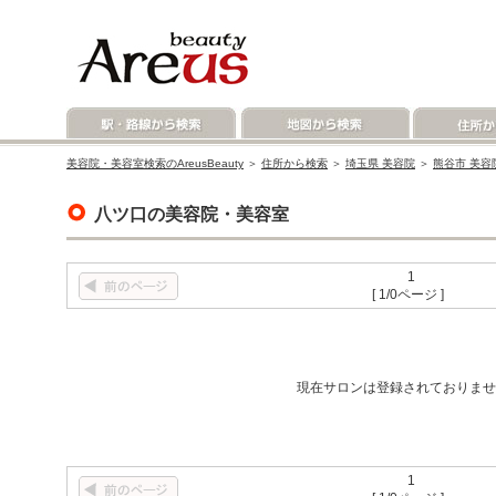
美容院・美容室検索のAreusBeauty
＞
住所から検索
＞
埼玉県 美容院
＞
熊谷市 美容
八ツ口の美容院・美容室
1
[ 1/0ページ ]
現在サロンは登録されておりませ
1