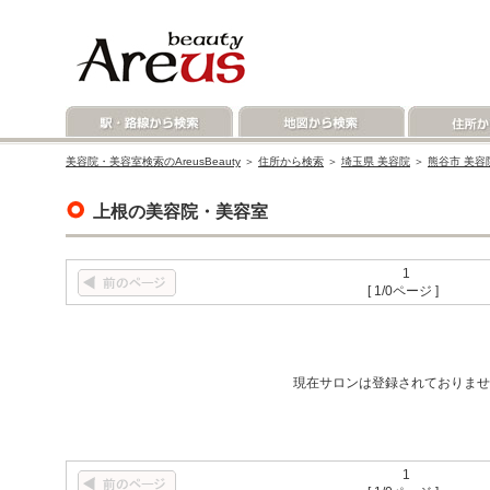
美容院・美容室検索のAreusBeauty
＞
住所から検索
＞
埼玉県 美容院
＞
熊谷市 美容
上根の美容院・美容室
1
[ 1/0ページ ]
現在サロンは登録されておりませ
1