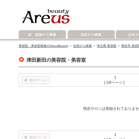
美容院・美容室検索のAreusBeauty
＞
住所から検索
＞
埼玉県 美容院
＞
熊谷市 美容
津田新田の美容院・美容室
1
[ 1/0ページ ]
現在サロンは登録されておりませ
1