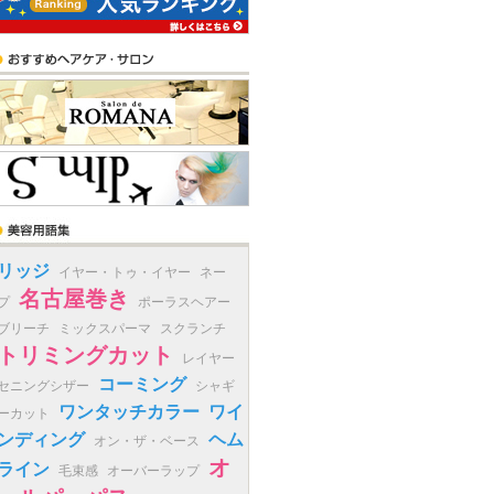
リッジ
イヤー・トゥ・イヤー
ネー
名古屋巻き
プ
ポーラスヘアー
ブリーチ
ミックスパーマ
スクランチ
トリミングカット
レイヤー
コーミング
セニングシザー
シャギ
ワンタッチカラー
ワイ
ーカット
ンディング
ヘム
オン・ザ・ベース
オ
ライン
毛束感
オーバーラップ