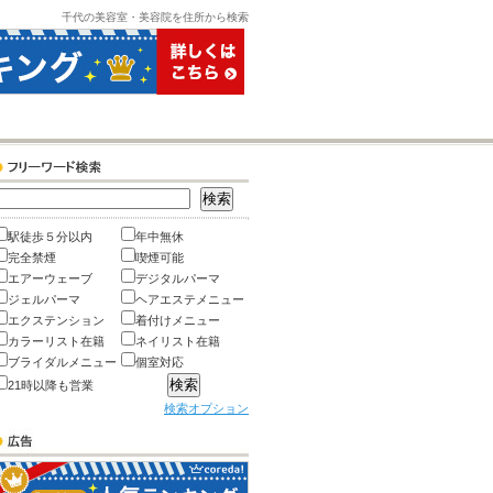
千代の美容室・美容院を住所から検索
駅徒歩５分以内
年中無休
完全禁煙
喫煙可能
エアーウェーブ
デジタルパーマ
ジェルパーマ
ヘアエステメニュー
エクステンション
着付けメニュー
カラーリスト在籍
ネイリスト在籍
ブライダルメニュー
個室対応
21時以降も営業
検索オプション