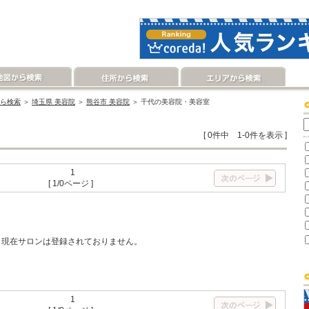
ら検索
＞
埼玉県 美容院
＞
熊谷市 美容院
＞ 千代の美容院・美容室
[ 0件中 1-0件を表示 ]
1
[ 1/0ページ ]
現在サロンは登録されておりません。
1