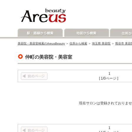
美容院・美容室検索のAreusBeauty
＞
住所から検索
＞
埼玉県 美容院
＞
熊谷市 美容
仲町の美容院・美容室
1
[ 1/0ページ ]
現在サロンは登録されておりませ
1