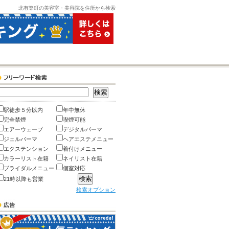
北有楽町の美容室・美容院を住所から検索
駅徒歩５分以内
年中無休
完全禁煙
喫煙可能
エアーウェーブ
デジタルパーマ
ジェルパーマ
ヘアエステメニュー
エクステンション
着付けメニュー
カラーリスト在籍
ネイリスト在籍
ブライダルメニュー
個室対応
21時以降も営業
検索オプション