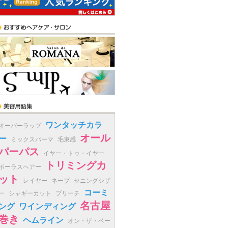
ワンタッチカラ
オーバーラップ
オール
ー
ミックスパーマ
毛束感
パーパス
イヤー・トゥ・イヤー
トリミングカ
ポーラスヘアー
ット
レイヤー
ネープ
セニングシザ
コーミ
ー
シャギーカット
ブリーチ
名古屋
ング
ワインディング
巻き
ヘムライン
オン・ザ・ベー