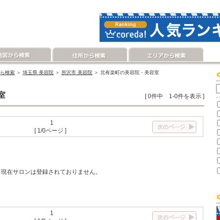
ら検索
＞
埼玉県 美容院
＞
所沢市 美容院
＞ 北有楽町の美容院・美容室
室
[ 0件中 1-0件を表示 ]
1
[ 1/0ページ ]
現在サロンは登録されておりません。
1