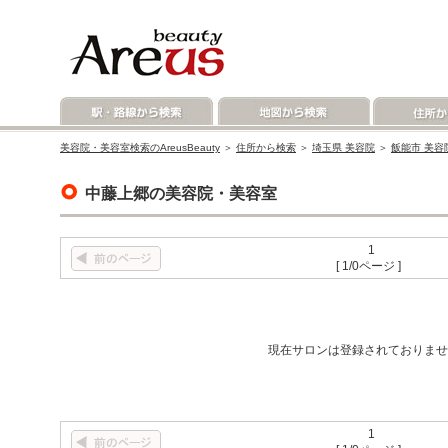
美容院・美容室検索のAreusBeauty
＞
住所から検索
＞
埼玉県 美容院
＞
飯能市 美容
中藤上郷の美容院・美容室
1
[ 1/0ページ ]
現在サロンは登録されておりませ
1