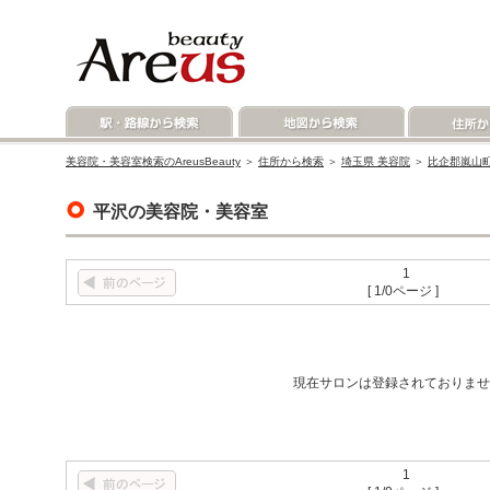
美容院・美容室検索のAreusBeauty
＞
住所から検索
＞
埼玉県 美容院
＞
比企郡嵐山町
平沢の美容院・美容室
1
[ 1/0ページ ]
現在サロンは登録されておりませ
1