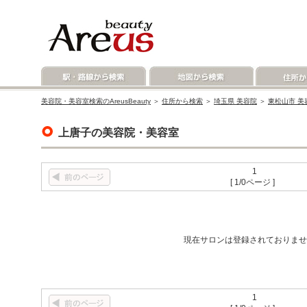
美容院・美容室検索のAreusBeauty
＞
住所から検索
＞
埼玉県 美容院
＞
東松山市 美
上唐子の美容院・美容室
1
[ 1/0ページ ]
現在サロンは登録されておりませ
1