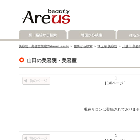
美容院・美容室検索のAreusBeauty
＞
住所から検索
＞
埼玉県 美容院
＞
川越市 美容
山田の美容院・美容室
1
[ 1/0ページ ]
現在サロンは登録されておりませ
1