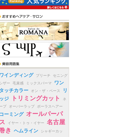
ワインディング
ブリーチ
セニング
ワン
シザー
毛束感
ミックスパーマ
タッチカラー
リ
オン・ザ・ベース
トリミングカット
ッジ
ネ
ープ
オーバーラップ
ポーラスヘアー
オールパーパ
コーミング
ス
名古屋
イヤー・トゥ・イヤー
巻き
ヘムライン
シャギーカッ