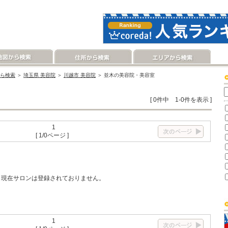
ら検索
＞
埼玉県 美容院
＞
川越市 美容院
＞ 並木の美容院・美容室
[ 0件中 1-0件を表示 ]
1
[ 1/0ページ ]
現在サロンは登録されておりません。
1