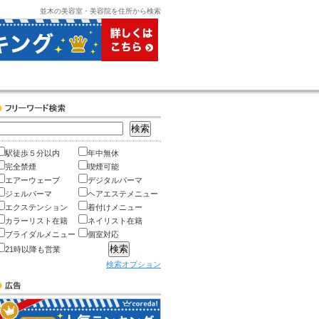
並木の美容室・美容院を住所から検索
駅徒歩５分以内
年中無休
完全禁煙
喫煙可能
エアーウェーブ
デジタルパーマ
ジェルパーマ
ヘアエステメニュー
エクステンション
着付けメニュー
カラーリスト在籍
ネイリスト在籍
ブライダルメニュー
個室対応
21時以降も営業
検索オプション