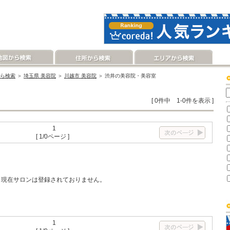
ら検索
＞
埼玉県 美容院
＞
川越市 美容院
＞ 渋井の美容院・美容室
[ 0件中 1-0件を表示 ]
1
[ 1/0ページ ]
現在サロンは登録されておりません。
1