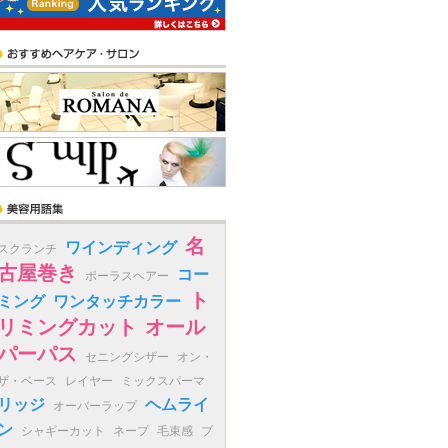
名
ワインディング
スクランチ
古屋巻き
コー
ポーラスヘアー
ト
ミング
ワンタッチカラー
リミングカット
オール
パーパス
セニングシザー
オン・
ザ・ベース
レイヤー
ミックスパーマ
リッジ
ヘムライ
オーバーラップ
ン
シャギーカット
ネープ
毛束感
ブ