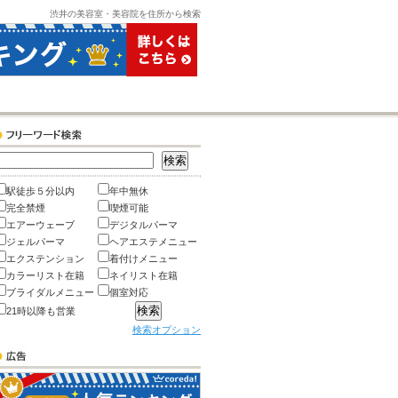
渋井の美容室・美容院を住所から検索
駅徒歩５分以内
年中無休
完全禁煙
喫煙可能
エアーウェーブ
デジタルパーマ
ジェルパーマ
ヘアエステメニュー
エクステンション
着付けメニュー
カラーリスト在籍
ネイリスト在籍
ブライダルメニュー
個室対応
21時以降も営業
検索オプション