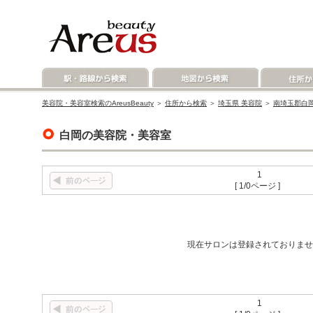
美容院・美容室検索のAreusBeauty
＞
住所から検索
＞
埼玉県 美容院
＞
南埼玉郡白岡
白岡の美容院・美容室
1
[ 1/0ページ ]
現在サロンは登録されておりませ
1