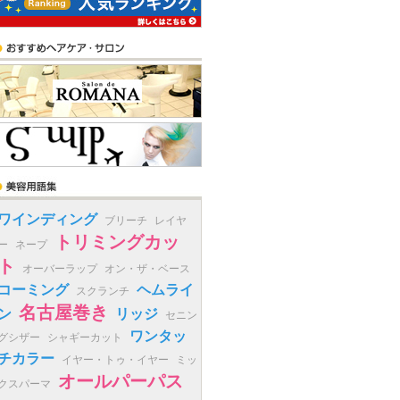
ワインディング
ブリーチ
レイヤ
トリミングカッ
ー
ネープ
ト
オーバーラップ
オン・ザ・ベース
コーミング
ヘムライ
スクランチ
名古屋巻き
ン
リッジ
セニン
ワンタッ
グシザー
シャギーカット
チカラー
イヤー・トゥ・イヤー
ミッ
オールパーパス
クスパーマ