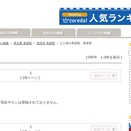
ら検索
＞
埼玉県 美容院
＞
加須市 美容院
＞ 上三俣の美容院・美容室
[ 0件中 1-0件を表示 ]
1
[ 1/0ページ ]
現在サロンは登録されておりません。
1