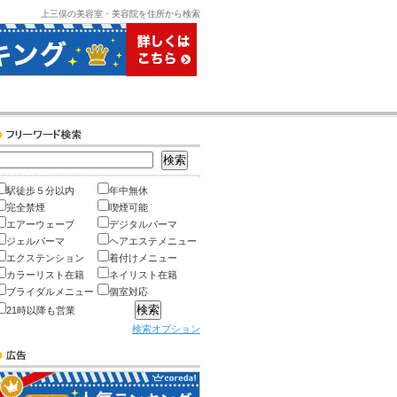
上三俣の美容室・美容院を住所から検索
駅徒歩５分以内
年中無休
完全禁煙
喫煙可能
エアーウェーブ
デジタルパーマ
ジェルパーマ
ヘアエステメニュー
エクステンション
着付けメニュー
カラーリスト在籍
ネイリスト在籍
ブライダルメニュー
個室対応
21時以降も営業
検索オプション