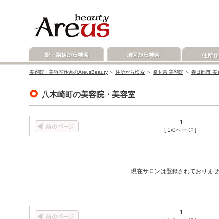
美容院・美容室検索のAreusBeauty
＞
住所から検索
＞
埼玉県 美容院
＞
春日部市 美
八木崎町の美容院・美容室
1
[ 1/0ページ ]
現在サロンは登録されておりませ
1