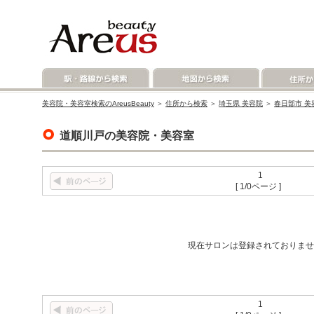
美容院・美容室検索のAreusBeauty
＞
住所から検索
＞
埼玉県 美容院
＞
春日部市 美
道順川戸の美容院・美容室
1
[ 1/0ページ ]
現在サロンは登録されておりませ
1