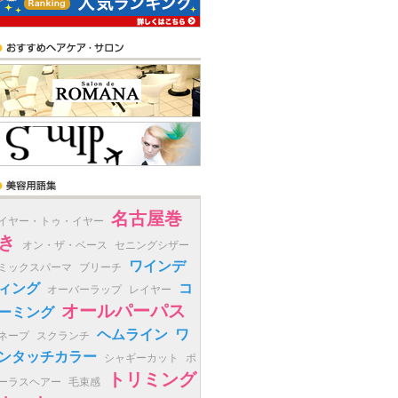
名古屋巻
イヤー・トゥ・イヤー
き
オン・ザ・ベース
セニングシザー
ワインデ
ミックスパーマ
ブリーチ
ィング
コ
オーバーラップ
レイヤー
オールパーパス
ーミング
ヘムライン
ワ
ネープ
スクランチ
ンタッチカラー
シャギーカット
ポ
トリミング
ーラスヘアー
毛束感