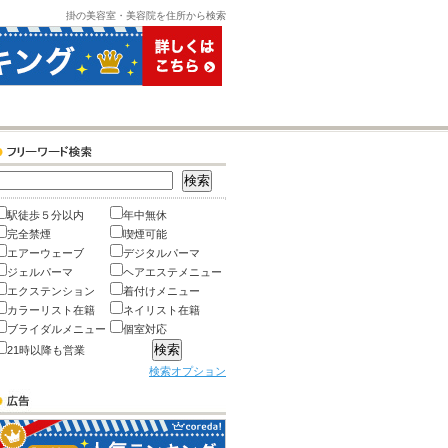
掛の美容室・美容院を住所から検索
駅徒歩５分以内
年中無休
完全禁煙
喫煙可能
エアーウェーブ
デジタルパーマ
ジェルパーマ
ヘアエステメニュー
エクステンション
着付けメニュー
カラーリスト在籍
ネイリスト在籍
ブライダルメニュー
個室対応
21時以降も営業
検索オプション