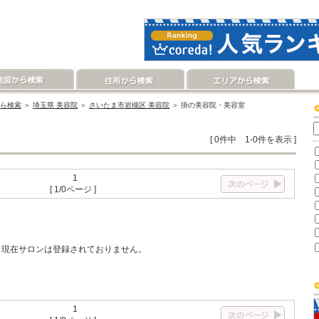
ら検索
＞
埼玉県 美容院
＞
さいたま市岩槻区 美容院
＞ 掛の美容院・美容室
[ 0件中 1-0件を表示 ]
1
[ 1/0ページ ]
現在サロンは登録されておりません。
1