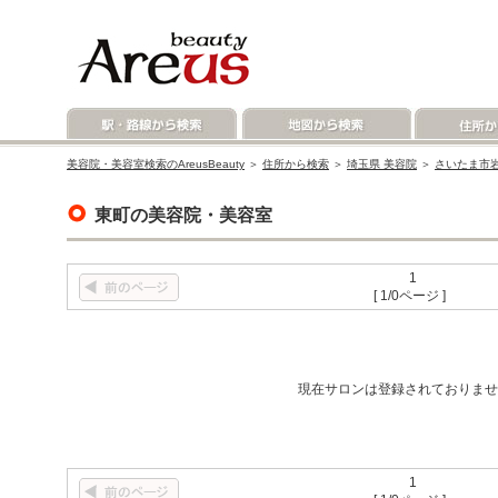
美容院・美容室検索のAreusBeauty
＞
住所から検索
＞
埼玉県 美容院
＞
さいたま市岩
東町の美容院・美容室
1
[ 1/0ページ ]
現在サロンは登録されておりませ
1