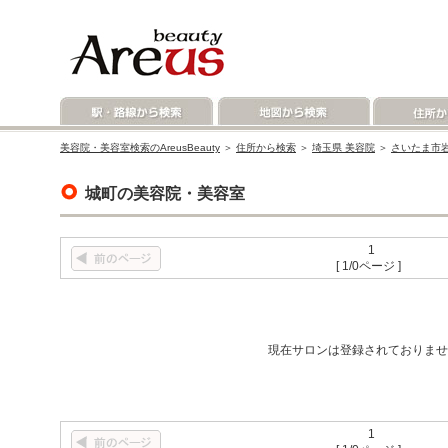
美容院・美容室検索のAreusBeauty
＞
住所から検索
＞
埼玉県 美容院
＞
さいたま市岩
城町の美容院・美容室
1
[ 1/0ページ ]
現在サロンは登録されておりませ
1