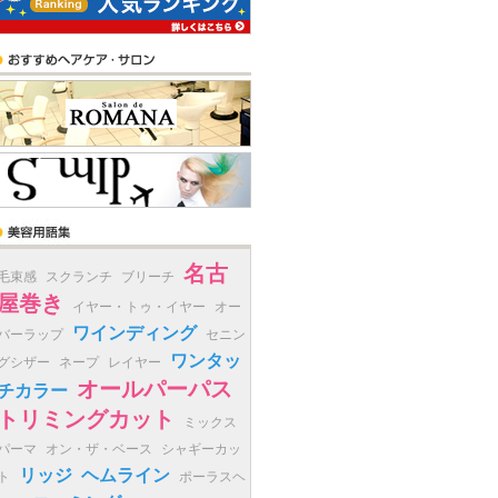
名古
毛束感
スクランチ
ブリーチ
屋巻き
イヤー・トゥ・イヤー
オー
ワインディング
バーラップ
セニン
ワンタッ
グシザー
ネープ
レイヤー
オールパーパス
チカラー
トリミングカット
ミックス
パーマ
オン・ザ・ベース
シャギーカッ
リッジ
ヘムライン
ト
ポーラスヘ