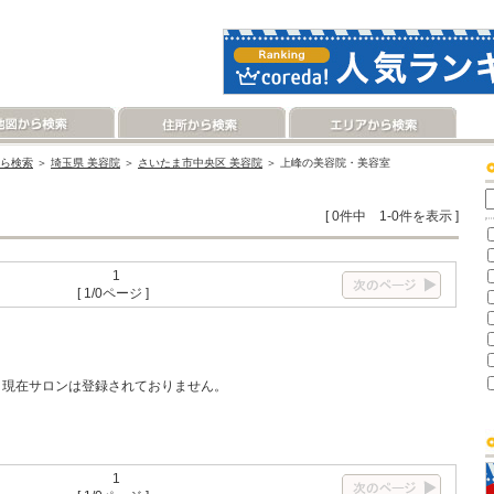
ら検索
＞
埼玉県 美容院
＞
さいたま市中央区 美容院
＞ 上峰の美容院・美容室
[ 0件中 1-0件を表示 ]
1
[ 1/0ページ ]
現在サロンは登録されておりません。
1