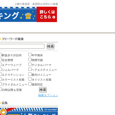
上峰の美容室・美容院を住所から検索
駅徒歩５分以内
年中無休
完全禁煙
喫煙可能
エアーウェーブ
デジタルパーマ
ジェルパーマ
ヘアエステメニュー
エクステンション
着付けメニュー
カラーリスト在籍
ネイリスト在籍
ブライダルメニュー
個室対応
21時以降も営業
検索オプション